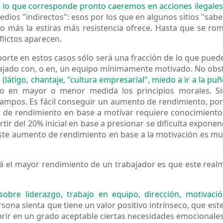
de lo que corresponde pronto caeremos en acciones ilegal
os "indirectos": esos por los que en algunos sitios "sabes
o más la estiras más resistencia ofrece. Hasta que se ro
flictos aparecen.
rte en estos casos sólo será una fracción de lo que puede 
bajado con, o en, un equipo mínimamente motivado. No ob
(látigo, chantaje, "cultura empresarial", miedo a ir a la puñe
ndo en mayor o menor medida los principios morales. S
ampos. Es fácil conseguir un aumento de rendimiento, pon
de rendimiento en base a motivar requiere conocimiento 
tir del 20% inicial en base a presionar se dificulta expon
este aumento de rendimiento en base a la motivación es muc
drá el mayor rendimiento de un trabajador es que este rea
obre liderazgo, trabajo en equipo, dirección, motivación
persona sienta que tiene un valor positivo intrínseco, que e
rir en un grado aceptable ciertas necesidades emocionales 