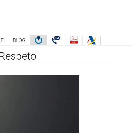
E
BLOG
 Respeto