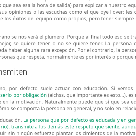
o que sea esa la hora de salida) para explicar a nuestro 
us opiniones o las escuchas como el que oye llover: les 
 de los éxitos del equipo como propios, pero tener siempr
o se nos verá el plumero. Porque al final todo eso se tra
mejor, se quiere tener o no se quiere tener. La persona 
 haber alguna rara excepción. Por el contrario, la perso
personas que respeta, normalmente es por interés o porque 
ansmiten
imo, por defecto suele actuar con educación. Si vemo
 serlo por obligación
(aichss, que importante es esto…), 
e en la motivación. Naturalmente puede que sí que sea e
ómo se comporta la persona en general, y no solo en relaci
educación.
La persona que por defecto es educada y en gen
io), transmite a los demás este respeto que siente, aunqu
ir sin ningún esfuerzo plantar los cimientos de la moti